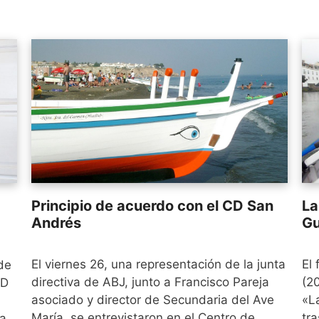
Principio de acuerdo con el CD San
La
Andrés
Gu
El viernes 26, una representación de la junta
El
de
directiva de ABJ, junto a Francisco Pareja
(2
CD
asociado y director de Secundaria del Ave
«L
María, se entrevistaron en el Centro de
tra
da