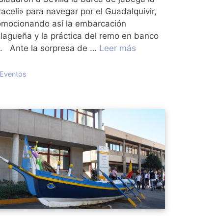
aceli» para navegar por el Guadalquivir,
omocionando así la embarcación
lagueña y la práctica del remo en banco
jo. Ante la sorpresa de …
Leer más
Categorías
Eventos