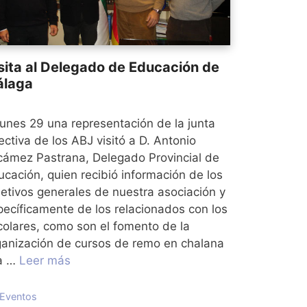
sita al Delegado de Educación de
laga
 lunes 29 una representación de la junta
ectiva de los ABJ visitó a D. Antonio
cámez Pastrana, Delegado Provincial de
ucación, quien recibió información de los
jetivos generales de nuestra asociación y
pecíficamente de los relacionados con los
colares, como son el fomento de la
ganización de cursos de remo en chalana
la …
Leer más
Categorías
Eventos