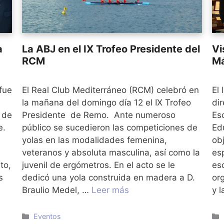
a
La ABJ en el IX Trofeo Presidente del
Vi
RCM
Má
fue
El Real Club Mediterráneo (RCM) celebró en
El
la mañana del domingo día 12 el IX Trofeo
dir
 de
Presidente de Remo. Ante numeroso
Es
e.
público se sucedieron las competiciones de
Ed
yolas en las modalidades femenina,
ob
veteranos y absoluta masculina, así como la
es
to,
juvenil de ergómetros. En el acto se le
es
s
dedicó una yola construida en madera a D.
or
Braulio Medel, …
Leer más
y 
Categorías
Eventos