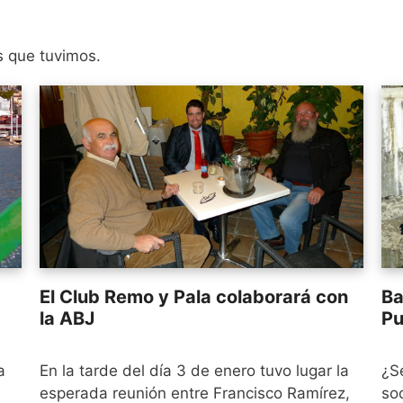
s que tuvimos.
El Club Remo y Pala colaborará con
Ba
la ABJ
Pu
a
En la tarde del día 3 de enero tuvo lugar la
¿S
esperada reunión entre Francisco Ramírez,
soc