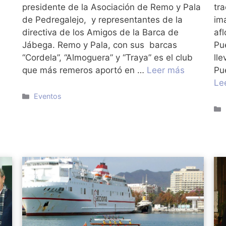
presidente de la Asociación de Remo y Pala
tr
de Pedregalejo, y representantes de la
im
directiva de los Amigos de la Barca de
af
Jábega. Remo y Pala, con sus barcas
Pu
“Cordela”, “Almoguera” y “Traya” es el club
ll
que más remeros aportó en …
Leer más
Pu
Le
Categorías
Eventos