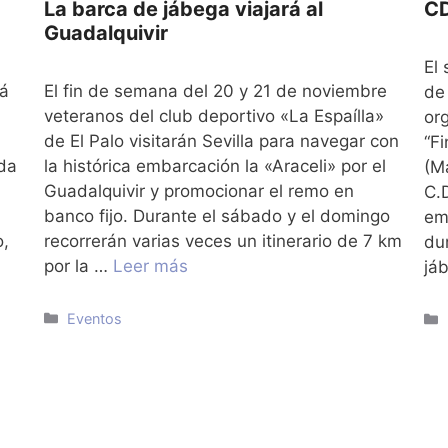
La barca de jábega viajará al
CD
Guadalquivir
El
rá
El fin de semana del 20 y 21 de noviembre
de
veteranos del club deportivo «La Espaílla»
or
de El Palo visitarán Sevilla para navegar con
“F
da
la histórica embarcación la «Araceli» por el
(M
Guadalquivir y promocionar el remo en
C.D
banco fijo. Durante el sábado y el domingo
em
o,
recorrerán varias veces un itinerario de 7 km
du
por la …
Leer más
já
Categorías
Eventos