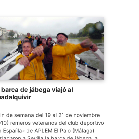
 barca de jábega viajó al
adalquivir
 fin de semana del 19 al 21 de noviembre
010) remeros veteranos del club deportivo
a Espaílla» de APLEM El Palo (Málaga)
sladaron a Sevilla la barca de jábega la