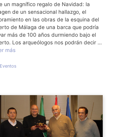
ae un magnífico regalo de Navidad: la
agen de un sensacional hallazgo, el
loramiento en las obras de la esquina del
erto de Málaga de una barca que podría
evar más de 100 años durmiendo bajo el
erto. Los arqueólogos nos podrán decir …
er más
Categorías
Eventos