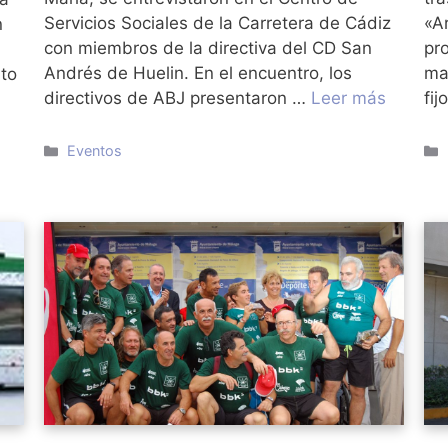
Servicios Sociales de la Carretera de Cádiz
«Ar
n
con miembros de la directiva del CD San
pr
,
Andrés de Huelin. En el encuentro, los
ma
ito
directivos de ABJ presentaron …
Leer más
fi
Categorías
Eventos