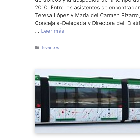
2010. Entre los asistentes se encontraba
Teresa López y María del Carmen Pizarro
Concejala-Delegada y Directora del Distr
…
Leer más
Categorías
Eventos