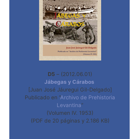
D5
– (2012.06.01)
Jábegas y Cárabos
[Juan José Jáuregui Gil-Delgado]
Publicado en “
Archivo de Prehistoria
Levantina
”
(Volumen IV. 1953)
(PDF de 20 páginas y 2.186 KB)