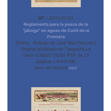
D7
– (2013.07.01)
Reglamento para la pesca de la
“jábega” en aguas de Conil de la
Frontera
[Flórez. -Prólogo de José Díaz Pascual-]
Original publicado en Tipografía La
Unión (CÁDIZ) (1920) (PDF de 33
páginas y 6.010 KB)
para ver facsímil
aquí