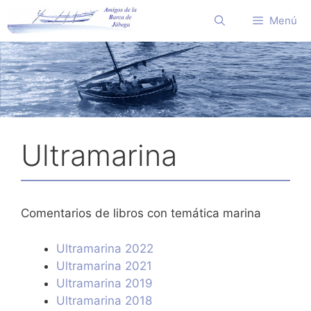
Saltar
Menú
al
contenido
Ultramarina
Comentarios de libros con temática marina
Ultramarina 2022
Ultramarina 2021
Ultramarina 2019
Ultramarina 2018