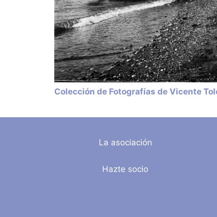
Colección de Fotografías de Vicente To
La asociación
Hazte socio