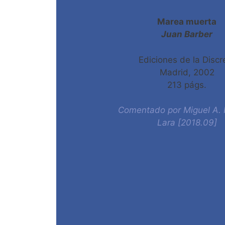
Marea muerta
Juan Barber
Ediciones de la Discr
Madrid, 2002
213 págs.
Comentado por Miguel A. 
Lara [2018.09]