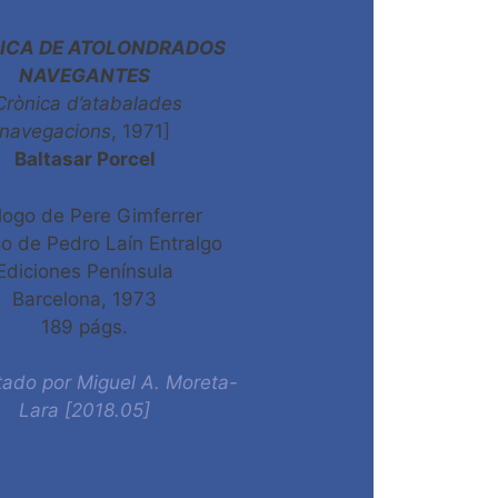
ICA DE ATOLONDRADOS
NAVEGANTES
Crònica d’atabalades
navegacions
, 1971]
Baltasar Porcel
logo de Pere Gimferrer
go de Pedro Laín Entralgo
Ediciones Península
Barcelona, 1973
189 págs.
ado por Miguel A. Moreta-
Lara [2018.05]