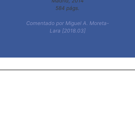
Madrid, 2014
584 págs.
Comentado por Miguel A. Moreta-
Lara [2018.03]