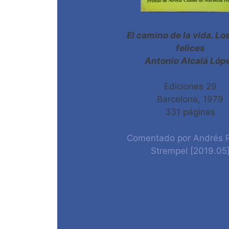
El camino de la vida. Lo
felices
Antonio Alcalá Lóp
Ediciones 29
Barcelona, 1979
331 páginas
Comentado por Andrés Po
Strempel [2019.05