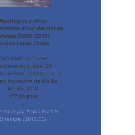
Naufragios y otros
mientos al sur del mar de
lborán (1900-2015)
acinto López Tirado
Colección de Textos
diterráneos, núm. 26
io de Publicaciones de la
ad Autónoma de Melilla
Melilla, 2018
477 páginas
tado por Pablo Portillo
Strempel [2019.02]