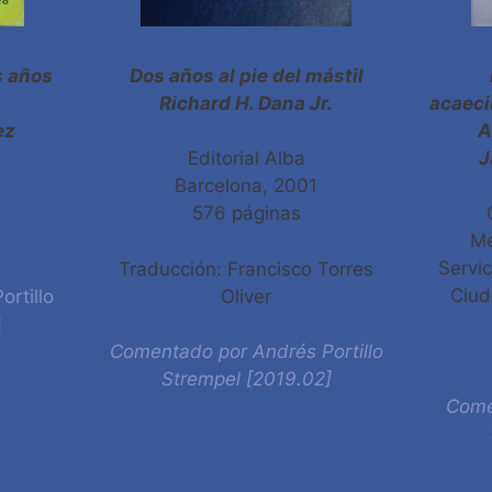
s años
Dos años al pie del mástil
Richard H. Dana Jr.
acaeci
ez
A
J
Editorial Alba
Barcelona, 2001
576 páginas
Me
Servic
Traducción: Francisco Torres
Ciud
rtillo
Oliver
]
Comentado por Andrés Portillo
Strempel [2019.02]
Comen