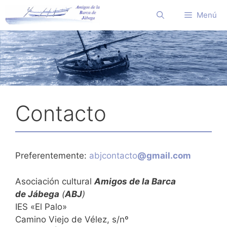
Saltar
Menú
al
contenido
Contacto
Preferentemente:
abjcontacto
@gmail.com
Asociación cultural
Amigos de la Barca
de Jábega
(
ABJ
)
IES «El Palo»
Camino Viejo de Vélez, s/nº