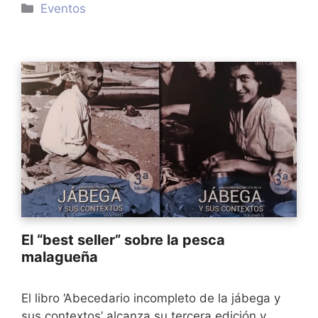
Categorías
Eventos
El “best seller” sobre la pesca
malagueña
El libro ‘Abecedario incompleto de la jábega y
sus contextos’ alcanza su tercera edición y