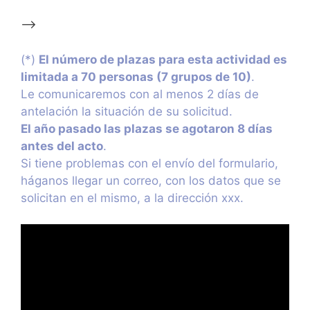
–>
(*)
El número de plazas para esta actividad es
limitada a 70 personas (7 grupos de 10)
.
Le comunicaremos con al menos 2 días de
antelación la situación de su solicitud.
El año pasado las plazas se agotaron 8 días
antes del acto
.
Si tiene problemas con el envío del formulario,
háganos llegar un correo, con los datos que se
solicitan en el mismo, a la dirección xxx.