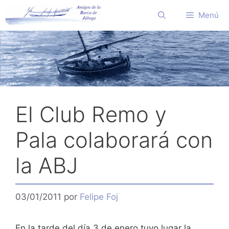
Saltar
Menú
al
contenido
El Club Remo y
Pala colaborará con
la ABJ
03/01/2011
por
Felipe Foj
En la tarde del día 3 de enero tuvo lugar la