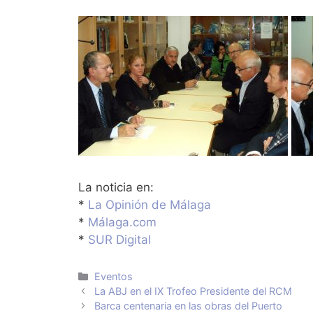
La noticia en:
*
La Opinión de Málaga
*
Málaga.com
*
SUR Digital
Categorías
Eventos
La ABJ en el IX Trofeo Presidente del RCM
Barca centenaria en las obras del Puerto