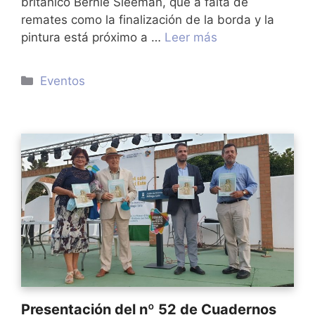
británico Bernie Sleeman, que a falta de
remates como la finalización de la borda y la
pintura está próximo a …
Leer más
Categorías
Eventos
Presentación del nº 52 de Cuadernos