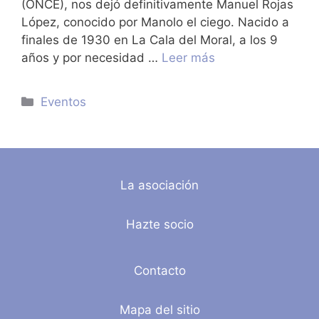
(ONCE), nos dejó definitivamente Manuel Rojas
López, conocido por Manolo el ciego. Nacido a
finales de 1930 en La Cala del Moral, a los 9
años y por necesidad …
Leer más
Categorías
Eventos
La asociación
Hazte socio
Contacto
Mapa del sitio