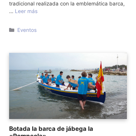
tradicional realizada con la emblemática barca,
…
Leer más
Categorías
Eventos
Botada la barca de jábega la