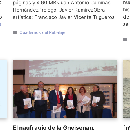
o
nu
páginas y 4.60 MB)Juan Antonio Camiñas
his
HernándezPrólogo: Javier RamírezObra
o
de
artística: Francisco Javier Vicente Trigueros
s
se
Categorías
Cuadernos del Rebalaje
El naufragio de la Gneisenau,
[n