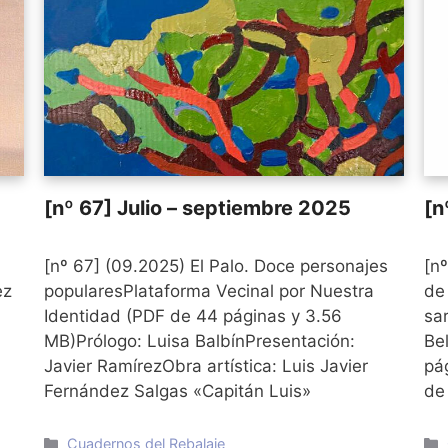
[nº 67] Julio – septiembre 2025
[n
a
[nº 67] (09.2025) El Palo. Doce personajes
[n
ez
popularesPlataforma Vecinal por Nuestra
de
Identidad (PDF de 44 páginas y 3.56
sa
MB)Prólogo: Luisa BalbínPresentación:
Be
Javier RamírezObra artística: Luis Javier
pá
Fernández Salgas «Capitán Luis»
de
Categorías
Cuadernos del Rebalaje