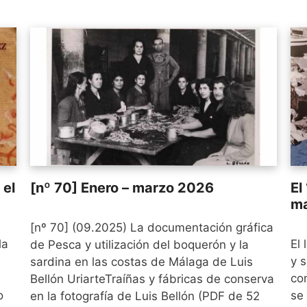
 el
[nº 70] Enero – marzo 2026
El
ma
[nº 70] (09.2025) La documentación gráfica
la
El 
de Pesca y utilización del boquerón y la
y s
sardina en las costas de Málaga de Luis
co
Bellón UriarteTraíñas y fábricas de conserva
o
se
en la fotografía de Luis Bellón (PDF de 52