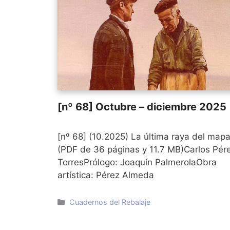
[nº 68] Octubre – diciembre 2025
[nº 68] (10.2025) La última raya del map
(PDF de 36 páginas y 11.7 MB)Carlos Pér
TorresPrólogo: Joaquín PalmerolaObra
artística: Pérez Almeda
Categorías
Cuadernos del Rebalaje