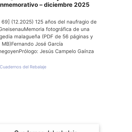
nmemorativo – diciembre 2025
º 69] (12.2025) 125 años del naufragio de
 GneisenauMemoria fotográfica de una
agedia malagueña (PDF de 56 páginas y
7 MB)Fernando José García
hegoyenPrólogo: Jesús Campelo Gaínza
Categorías
Cuadernos del Rebalaje