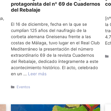
protagonista del nº 69 de Cuadernos
co
del Rebalaje
a,
[n
El 16 de diciembre, fecha en la que se
la
cumplían 125 años del naufragio de la
tr
corbeta alemana Gneisenau frente a las
4.
costas de Málaga, tuvo lugar en el Real Club
Ec
Mediterráneo la presentación del número
extraordinario 69 de la revista Cuadernos
del Rebalaje, dedicado íntegramente a este
acontecimiento histórico. El acto, celebrado
en un …
Leer más
Categorías
Eventos