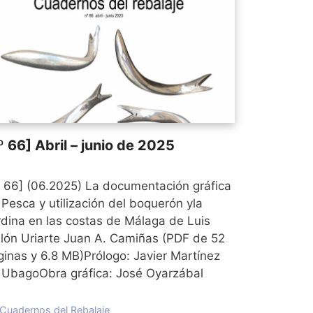
º 66] Abril – junio de 2025
º 66] (06.2025) La documentación gráfica
 Pesca y utilización del boquerón yla
rdina en las costas de Málaga de Luis
llón Uriarte Juan A. Camiñas (PDF de 52
ginas y 6.8 MB)Prólogo: Javier Martínez
 UbagoObra gráfica: José Oyarzábal
Categorías
Cuadernos del Rebalaje