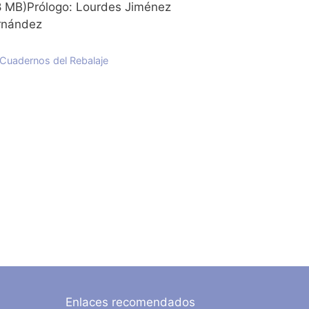
8 MB)Prólogo: Lourdes Jiménez
rnández
Categorías
Cuadernos del Rebalaje
Enlaces recomendados