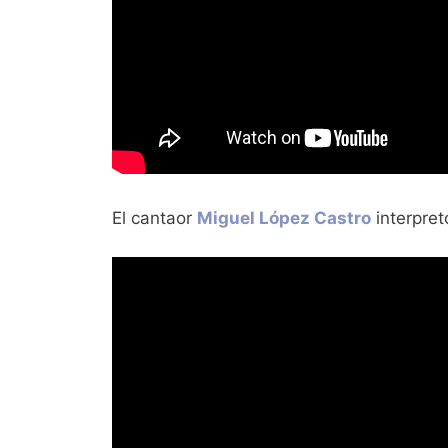
El cantaor
Miguel López Castro
interpret