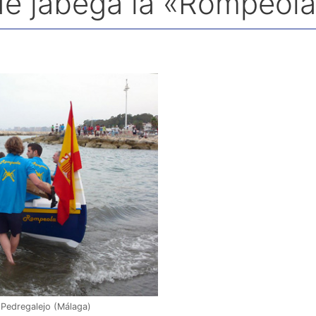
de jábega la «Rompeol
e Pedregalejo (Málaga)