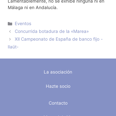
Lamentablemente, no se exhibe ninguna ni en
Málaga ni en Andalucía.
Categorías
Eventos
Concurrida botadura de la «Marea»
XII Campeonato de España de banco fijo -
llaüt-
La asociación
Hazte socio
Contacto