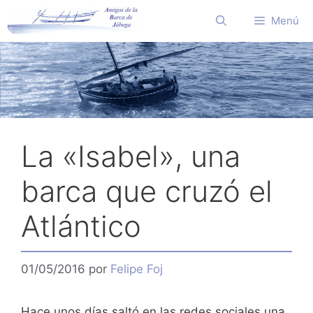
Saltar
Menú
al
contenido
La «Isabel», una
barca que cruzó el
Atlántico
01/05/2016
por
Felipe Foj
Hace unos días saltó en las redes sociales una