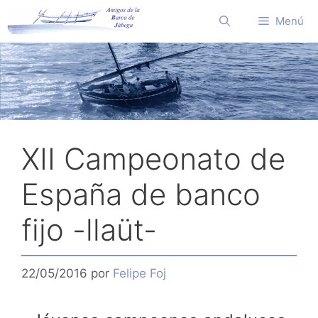
Saltar
Menú
al
contenido
XII Campeonato de
España de banco
fijo -llaüt-
22/05/2016
por
Felipe Foj