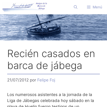
Saltar
Menú
al
contenido
Recién casados en
barca de jábega
21/07/2012
por
Felipe Foj
Los numerosos asistentes a la jornada de la
Liga de Jábegas celebrada hoy sábado en la
playa de Huelin fueron testigos de un