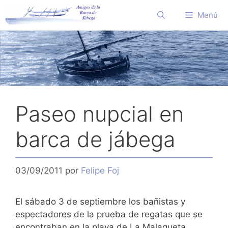
Saltar
Menú
al
contenido
Paseo nupcial en
barca de jábega
03/09/2011
por
Felipe Foj
El sábado 3 de septiembre los bañistas y
espectadores de la prueba de regatas que se
encontraban en la playa de La Malagueta