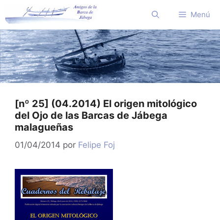
Saltar
Menú
al
contenido
[nº 25] (04.2014) El origen mitológico
del Ojo de las Barcas de Jábega
malagueñas
01/04/2014
por
Felipe Foj