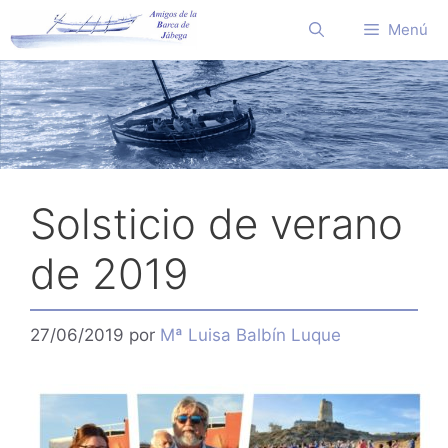
Saltar
Menú
al
contenido
Solsticio de verano
de 2019
27/06/2019
por
Mª Luisa Balbín Luque