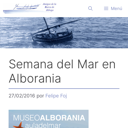
Saltar
Menú
al
contenido
Semana del Mar en
Alborania
27/02/2016
por
Felipe Foj