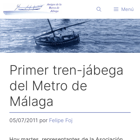
Saltar
Menú
al
contenido
Primer tren-jábega
del Metro de
Málaga
05/07/2011
por
Felipe Foj
Hoy martes, representantes de la Asociación