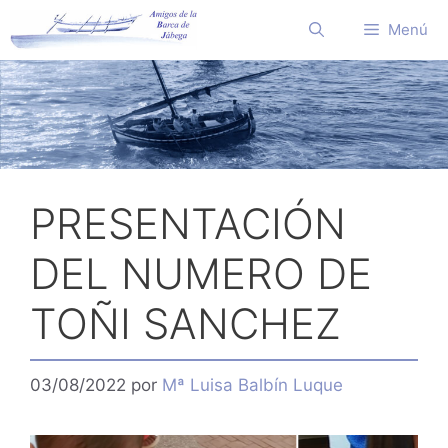
Saltar
Menú
al
contenido
PRESENTACIÓN
DEL NUMERO DE
TOÑI SANCHEZ
03/08/2022
por
Mª Luisa Balbín Luque