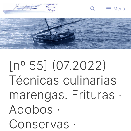
Saltar
Menú
al
contenido
[nº 55] (07.2022)
Técnicas culinarias
marengas. Frituras ·
Adobos ·
Conservas ·