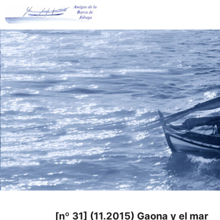
Saltar
al
contenido
[nº 31] (11.2015) Gaona y el mar