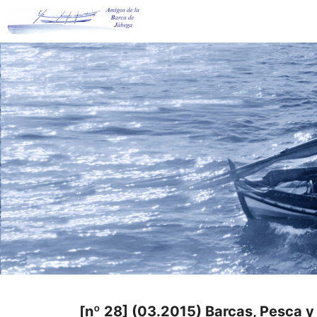
Saltar
al
contenido
[nº 28] (03.2015) Barcas, Pesca y