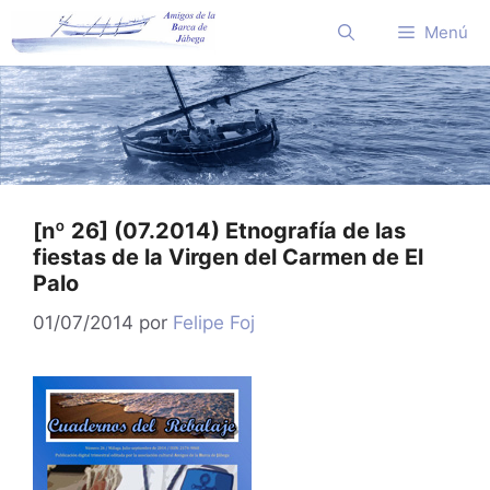
Saltar
Menú
al
contenido
[nº 26] (07.2014) Etnografía de las
fiestas de la Virgen del Carmen de El
Palo
01/07/2014
por
Felipe Foj