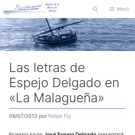
Saltar
Menú
al
contenido
Las letras de
Espejo Delgado en
«La Malagueña»
08/07/2013
por
Felipe Foj
Nuestro socio
José Espejo Delgado
presentará