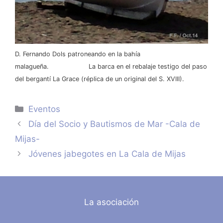
D. Fernando Dols patroneando en la bahía
malagueña.
La barca en el rebalaje testigo del paso
del bergantí La Grace (réplica de un original del S. XVIII).
Categorías
Eventos
Día del Socio y Bautismos de Mar -Cala de
Mijas-
Jóvenes jabegotes en La Cala de Mijas
La asociación