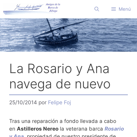
Saltar
Menú
al
contenido
La Rosario y Ana
navega de nuevo
25/10/2014
por
Felipe Foj
Tras una reparación a fondo llevada a cabo
en
Astilleros Nereo
la veterana barca
Rosario
y Ana
, propiedad de nuestro presidente de