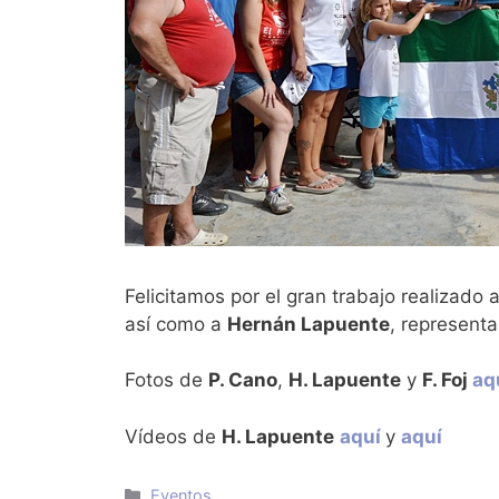
Felicitamos por el gran trabajo realizado 
así como a
Hernán Lapuente
, represent
Fotos de
P. Cano
,
H. Lapuente
y
F. Foj
aq
Vídeos de
H. Lapuente
aquí
y
aquí
Categorías
Eventos