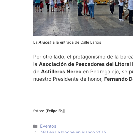
La
Araceli
a la entrada de Calle Larios
Por otro lado, el protagonismo de la barc
la
Asociación de Pescadores del Litoral
de
Astilleros Nereo
en Pedregalejo, se p
nuestro Presidente de honor,
Fernando D
fotos: [
Felipe Foj
]
Categorías
Eventos
ABJ en La Noche en Blanco 2015