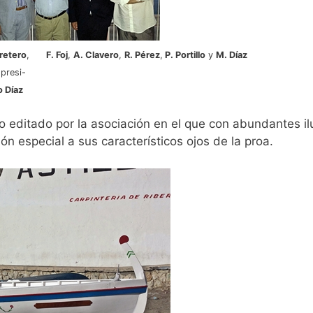
rretero
,
F. Foj
,
A. Clavero
,
R. Pérez
,
P. Portillo
y
M. Díaz
 presi-
o Díaz
ico editado por la asociación en el que con abundantes il
n especial a sus característicos ojos de la proa.