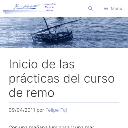
Saltar
Menú
al
contenido
Inicio de las
prácticas del curso
de remo
09/04/2011
por
Felipe Foj
Con una mañana luminosa y una mar