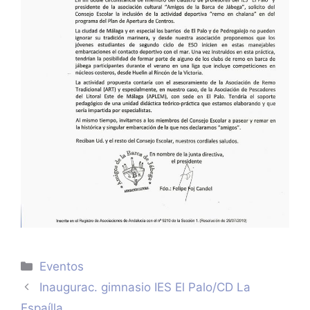
Categorías
Eventos
Inaugurac. gimnasio IES El Palo/CD La
Espaílla