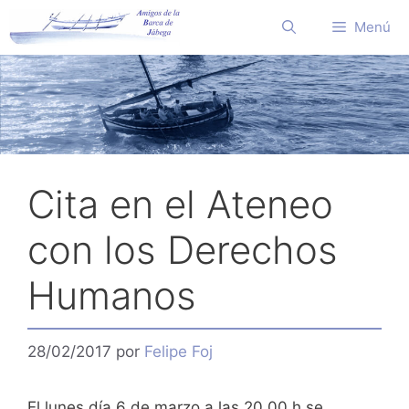
Saltar
Menú
al
contenido
Cita en el Ateneo
con los Derechos
Humanos
28/02/2017
por
Felipe Foj
El lunes día 6 de marzo a las 20.00 h se