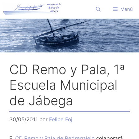
Saltar
Menú
al
contenido
CD Remo y Pala, 1ª
Escuela Municipal
de Jábega
30/05/2011
por
Felipe Foj
El
CD Remo y Pala de Pedregalejo
colaborará