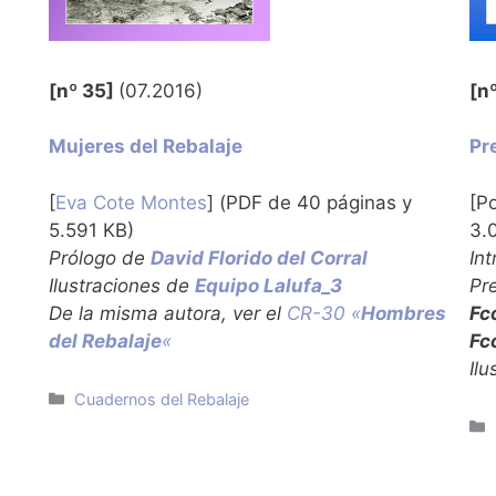
[nº 35]
(07.2016)
[n
Mujeres del Rebalaje
Pr
[
Eva Cote Montes
] (PDF de 40 páginas y
[P
5.591 KB)
3.
Prólogo de
David Florido del Corral
In
Ilustraciones de
Equipo Lalufa_3
Pr
De la misma autora, ver el
CR-30 «
Hombres
Fc
del Rebalaje
«
Fc
Il
Categorías
Cuadernos del Rebalaje