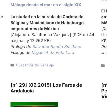
Málaga desde el mar en el siglo XIX
El
de
La ciudad en la mirada de Carlota de
en
Bélgica y Maximiliano de Habsburgo,
Má
emperadores de México
[R
[Alejandro Salafranca Vázquez] (PDF de 44
He
páginas y 12.262 KB)
KB
Prólogo de
Salvador Rueda Smithers
Pró
Epílogo de
Miguel A. Moreta Lara
Il
Categorías
Cuadernos del Rebalaje
[nº 29] (06.2015) Los Faros de
[n
Andalucía
Pe
Vi