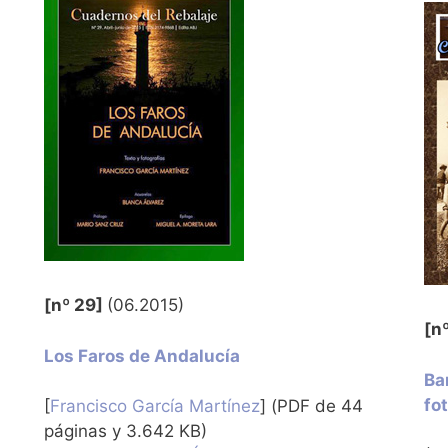
[nº 29]
(06.2015)
[n
Los Faros de Andalucía
Ba
fo
[
Francisco García Martínez
] (PDF de 44
páginas y 3.642 KB)