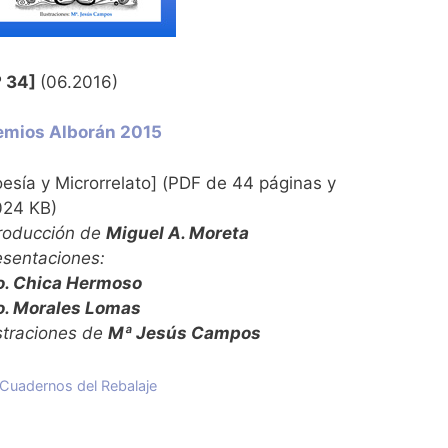
º 34]
(06.2016)
emios Alborán 2015
oesía y Microrrelato] (PDF de 44 páginas y
024 KB)
troducción de
Miguel A. Moreta
esentaciones:
o. Chica Hermoso
o. Morales Lomas
ustraciones de
Mª Jesús Campos
Categorías
Cuadernos del Rebalaje