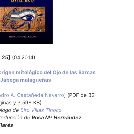
º 25]
(04.2014)
 origen mitológico del Ojo de las Barcas
 Jábega malagueñas
dro A. Castañeda Navarro
] (PDF de 32
ginas y 3.596 KB)
ólogo de
Siro Villas Tinoco
troducción de
Rosa Mª Hernández
llarés