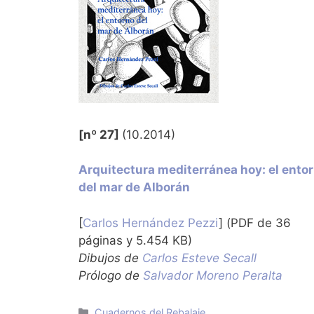
[nº 27]
(10.2014)
Arquitectura mediterránea hoy: el ento
del mar de Alborán
[
Carlos Hernández Pezzi
] (PDF de 36
páginas y 5.454 KB)
Dibujos de
Carlos Esteve Secall
Prólogo de
Salvador Moreno Peralta
Categorías
Cuadernos del Rebalaje