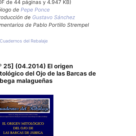
DF de 44 páginas y 4.947 KB)
ólogo de
Pepe Ponce
troducción de
Gustavo Sánchez
mentarios de Pablo Portillo Strempel
Categorías
Cuadernos del Rebalaje
º 25] (04.2014) El origen
tológico del Ojo de las Barcas de
bega malagueñas