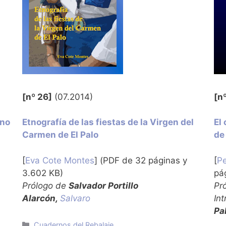
[nº 26]
(07.2014)
[n
rno
Etnografía de las fiestas de la Virgen del
El
Carmen de El Palo
de
[
Eva Cote Montes
] (PDF de 32 páginas y
[
Pe
3.602 KB)
pá
Prólogo de
Salvador Portillo
Pr
Alarcón,
Salvaro
In
Pa
Categorías
Cuadernos del Rebalaje