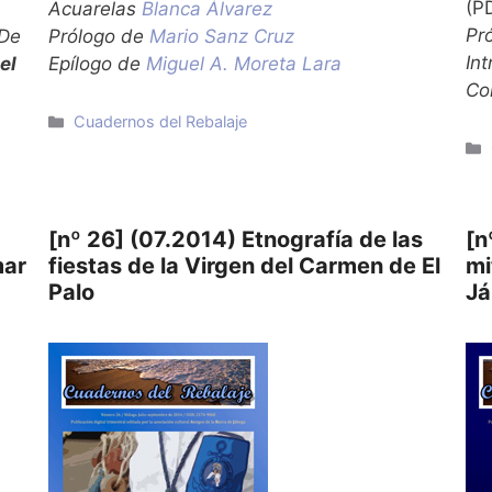
(P
Acuarelas
Blanca Álvarez
Pr
De
Prólogo de
Mario Sanz Cruz
In
el
Epílogo de
Miguel A. Moreta Lara
Co
Categorías
Cuadernos del Rebalaje
[nº 26] (07.2014) Etnografía de las
[n
mar
fiestas de la Virgen del Carmen de El
mi
Palo
Já