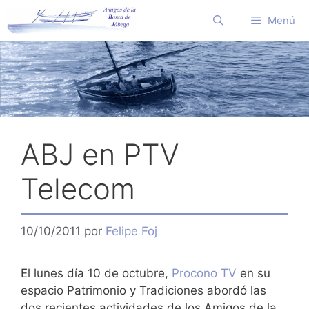
Saltar
Menú
al
contenido
ABJ en PTV
Telecom
10/10/2011
por
Felipe Foj
El lunes día 10 de octubre,
Procono TV
en su
espacio Patrimonio y Tradiciones abordó las
dos recientes actividades de los Amigos de la