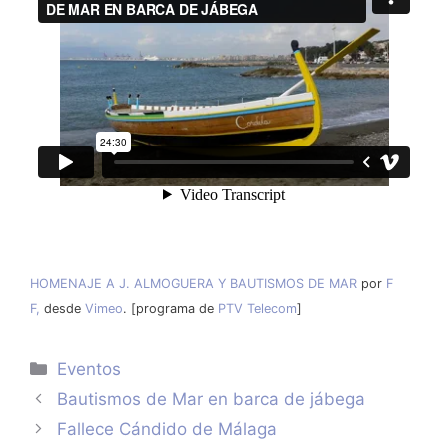
HOMENAJE A J. ALMOGUERA Y BAUTISMOS DE MAR
por
F
F,
desde
Vimeo
. [programa de
PTV Telecom
]
Categorías
Eventos
Bautismos de Mar en barca de jábega
Fallece Cándido de Málaga