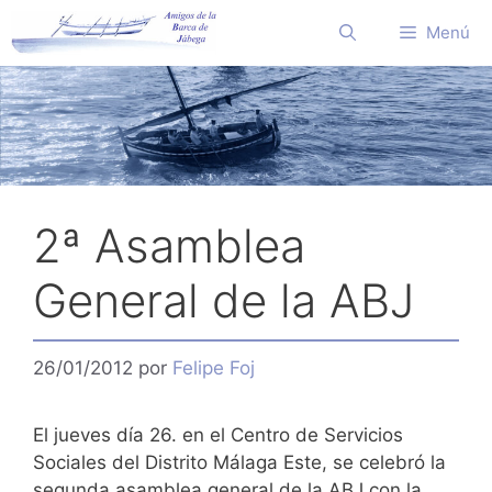
Saltar
Menú
al
contenido
2ª Asamblea
General de la ABJ
26/01/2012
por
Felipe Foj
El jueves día 26. en el Centro de Servicios
Sociales del Distrito Málaga Este, se celebró la
segunda asamblea general de la ABJ con la