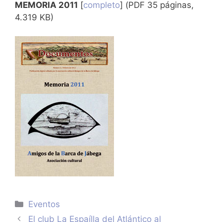
MEMORIA 2011
[
completo
] (PDF 35 páginas,
4.319 KB)
Categorías
Eventos
El club La Espaílla del Atlántico al