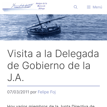
Saltar
Menú
al
contenido
Visita a la Delegada
de Gobierno de la
J.A.
07/03/2011
por
Felipe Foj
Hoy varios miembros de la Junta Directiva de