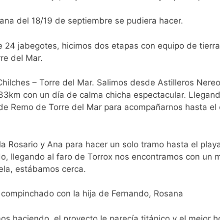
ana del 18/19 de septiembre se pudiera hacer.
e 24 jabegotes, hicimos dos etapas con equipo de tierr
re del Mar.
Chilches – Torre del Mar. Salimos desde Astilleros Nere
 33km con un día de calma chicha espectacular. Llegando
de Remo de Torre del Mar para acompañarnos hasta el c
la Rosario y Ana para hacer un solo tramo hasta el play
, llegando al faro de Torrox nos encontramos con un m
ela, estábamos cerca.
 compinchado con la hija de Fernando, Rosana
s haciendo, el proyecto le parecía titánico y el mejor 