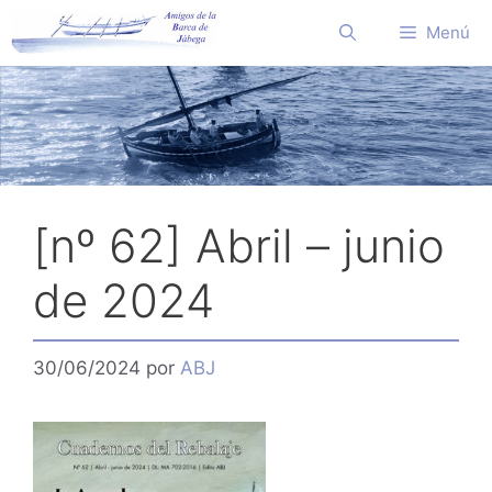
Saltar
Menú
al
contenido
[nº 62] Abril – junio
de 2024
30/06/2024
por
ABJ