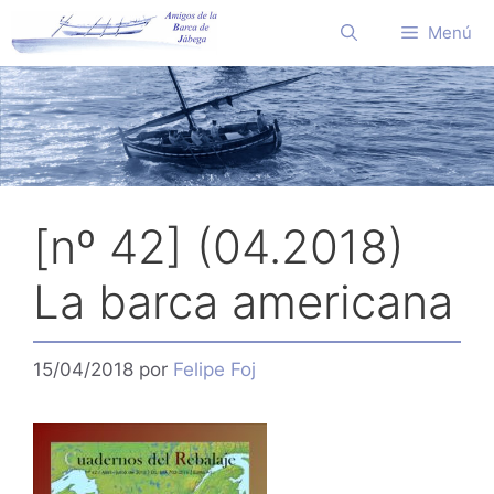
Saltar
Menú
al
contenido
[nº 42] (04.2018)
La barca americana
15/04/2018
por
Felipe Foj