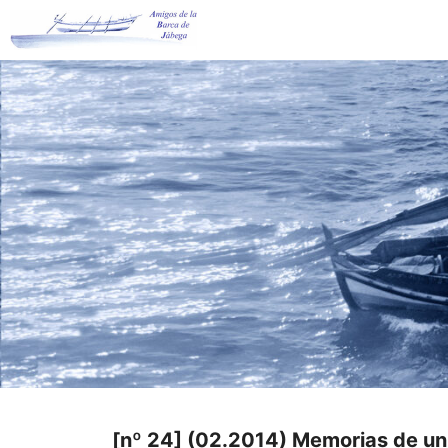
Saltar
al
contenido
[nº 24] (02.2014) Memorias de un