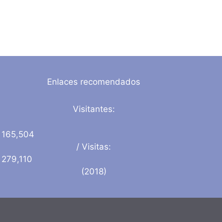
Enlaces recomendados
Visitantes:
165,504
/ Visitas:
279,110
(2018)