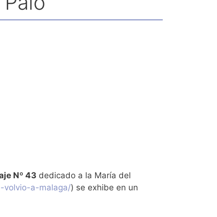
 Palo
aje Nº 43
dedicado a la María del
l-volvio-a-malaga/
) se exhibe en un