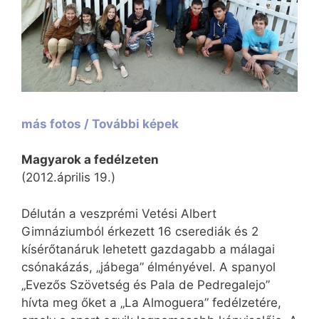
más fotos / További képek
Magyarok a fedélzeten
(2012.április 19.)
Délután a veszprémi Vetési Albert
Gimnáziumból érkezett 16 cserediák és 2
kísérőtanáruk lehetett gazdagabb a málagai
csónakázás, „jábega” élményével. A spanyol
„Evezős Szövetség és Pala de Pedregalejo”
hívta meg őket a „La Almoguera” fedélzetére,