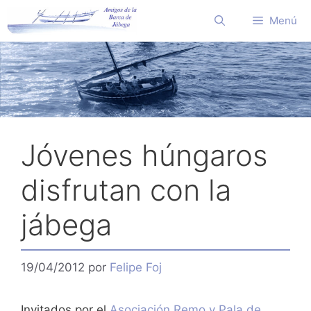
Saltar
Menú
al
contenido
Jóvenes húngaros
disfrutan con la
jábega
19/04/2012
por
Felipe Foj
Invitados por el
Asociación Remo y Pala de