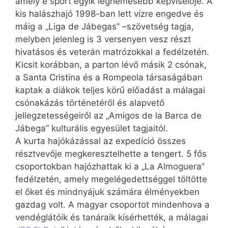
amely e sport egyik legnemesebb képviselője. A
kis halászhajó 1998-ban lett vízre engedve és
máig a „Liga de Jábegas” –szövetség tagja,
melyben jelenleg is 3 versenyen vesz részt
hivatásos és veterán matrózokkal a fedélzetén.
Kicsit korábban, a parton lévő másik 2 csónak,
a Santa Cristina és a Rompeola társaságában
kaptak a diákok teljes körű előadást a málagai
csónakázás történetéről és alapvető
jellegzetességeiről az „Amigos de la Barca de
Jábega” kulturális egyesület tagjaitól.
A kurta hajókázással az expedíció összes
résztvevője megkeresztelhette a tengert. 5 fős
csoportokban hajózhattak ki a „La Almoguera”
fedélzetén, amely megelégedettséggel töltötte
el őket és mindnyájuk számára élményekben
gazdag volt. A magyar csoportot mindenhova a
vendéglátóik és tanáraik kísérhették, a málagai