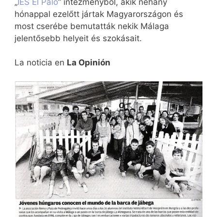
„
IES El Palo
” intézményből, akik néhány
hónappal ezelőtt jártak Magyarországon és
most cserébe bemutatták nekik Málaga
jelentősebb helyeit és szokásait.
La noticia en
La Opinión