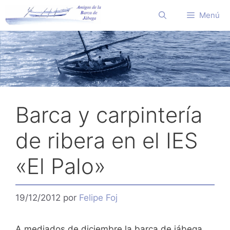
Saltar
Menú
al
contenido
Barca y carpintería
de ribera en el IES
«El Palo»
19/12/2012
por
Felipe Foj
A mediados de diciembre la barca de jábega