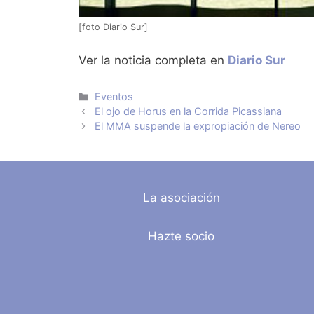
[foto Diario Sur]
Ver la noticia completa en
Diario Sur
Categorías
Eventos
El ojo de Horus en la Corrida Picassiana
El MMA suspende la expropiación de Nereo
La asociación
Hazte socio