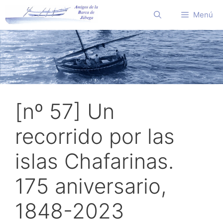
Saltar
Menú
al
contenido
[nº 57] Un
recorrido por las
islas Chafarinas.
175 aniversario,
1848-2023