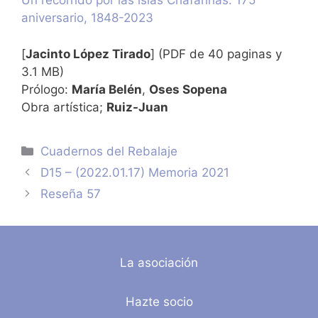
Un recorrido por las islas Chafarinas. 175
aniversario, 1848-2023
[
Jacinto López Tirado
] (PDF de 40 paginas y
3.1 MB)
Prólogo:
María Belén
,
Oses Sopena
Obra artística;
Ruiz-Juan
Categorías
Cuadernos del Rebalaje
D15 – (2022.01.17) Memoria 2021
Reseña 57
La asociación
Hazte socio