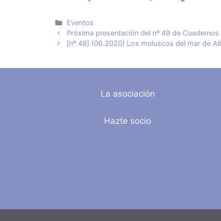
Categorías
Eventos
Próxima presentación del nº 49 de Cuadernos 
[nº 49] (06.2020) Los moluscos del mar de Al
La asociación
Hazte socio