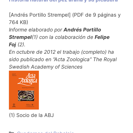
[Andrés Portillo Strempel] (PDF de 9 páginas y
764 KB)
Informe elaborado por
Andrés Portillo
Strempel
(1) con la colaboración de
Felipe
Foj
(2).
En octubre de 2012 el trabajo (completo) ha
sido publicado en “Acta Zoologica” The Royal
Swedish Academy of Sciences
(1) Socio de la ABJ
Categorías