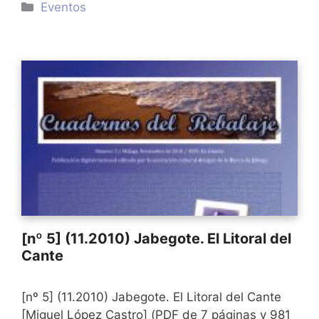
Categorías
Eventos
[nº 5] (11.2010) Jabegote. El Litoral del
Cante
[nº 5] (11.2010) Jabegote. El Litoral del Cante
[Miguel López Castro] (PDF de 7 páginas y 981