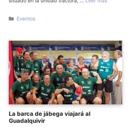
situado en la unidad tractora, …
Leer más
Categorías
Eventos
La barca de jábega viajará al
Guadalquivir